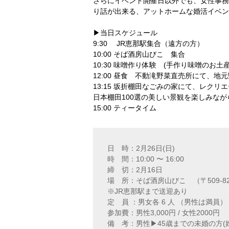
さらにイベント開催日以外でも、女性事務
り話が出来る、アットホームな婚活イベン
▶︎当日スケジュール
9:30 JR恵那駅集合（遠方の方）
10:00 そば酒房山びこ 集合
10:30 味噌作り体験 (手作り味噌のお土
12:00 昼食 不動滝野菜直売所にて、
13:15 坂折棚田なごみの家にて、レクリ
日本棚田100選の美しい景観を楽しみな
15:00 ティータイム
日 時：2月26日(日)
時 間：10:00 〜 16:00
締 切：2月16日
場 所：そば酒房山びこ （〒509-8
※JR恵那駅まで送迎あり
定 員 ：男女各 6 人 （男性は満員）
参加費：男性3,000円 / 女性2000
備 考：男性▶︎45歳までの未婚の方(