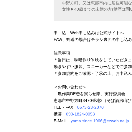
中野方町、又は恵那市内に居住可能な
女性▶︎40歳までの未婚の方(婚歴は問
申 込：Web申し込みは
公式サイト
へ
FAW、郵送の場合はチラシ裏面の申し込
注意事項
＊当日は、味噌作り体験をしていただきま
動きやすい服装、スニーカーなどでご参加
＊参加規約をご確認・了承の上、お申込み
＜お問い合わせ＞
「農作業DE恋を実らせ隊」実行委員会
恵那市中野方町3470番地3（そば酒房山
TEL・FAX
0573-23-2070
携帯
090-1824-0053
E-Mail
yama.since.1966@ezweb.ne.jp