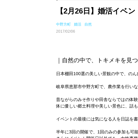
【2月26日】婚活イベン
中野方町
婚活
自然
2017/02/06
｜自然の中で、トキメキを見つ
日本棚田100選の美しい景観の中で、の
岐阜県恵那市中野方町で、農作業を行いな
昔ながらのみそ作りや田舎ならではの体験
体に優しい郷土料理や美しい景色に、話も
イベントの最後には気になる人を日誌を書
半年に3回の開催で、1回のみの参加も可