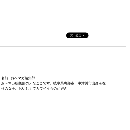
名前 おへマガ編集部
おへマガ編集部のえなここです。岐阜県恵那市・中津川市出身＆在
住の女子。おいしくてカワイイものが好き！