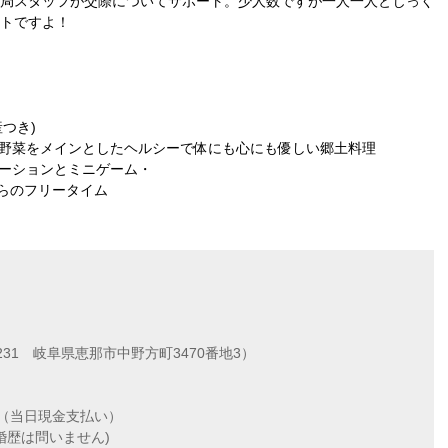
局スタッフが交際についてサポート。少人数ですが一人一人とじっく
トですよ！
産つき)
地元野菜をメインとしたヘルシーで体にも心にも優しい郷土料理
エーションとミニゲーム・
がらのフリータイム
231 岐阜県恵那市中野方町3470番地3）
円 （当日現金支払い）
婚歴は問いません)