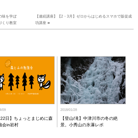
の味を学ぼ
【連続講座】【2・3月】ゼロからはじめるスマホで販促成
»
づくり教室
功講座
4/09
2018/01/28
月22日】ちょっとまじめに森
【登山/滝】中津川市の冬の絶
強会in岩村
景。小秀山の氷瀑レポ