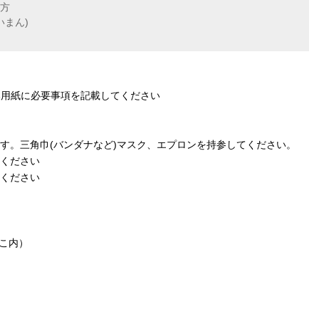
方
いまん)
み用紙に必要事項を記載してください
す。三角巾(バンダナなど)マスク、エプロンを持参してください。
ください
ください
びこ内）