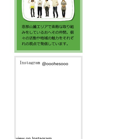
@ooohesooo
view on Instagram