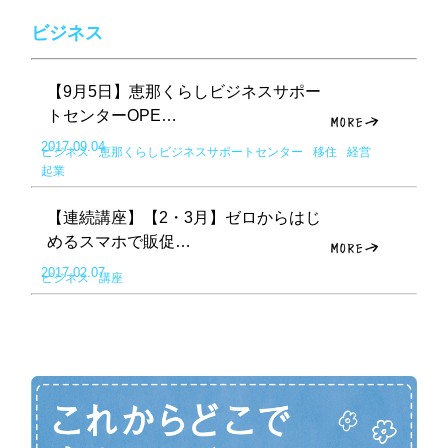
ビジネス
【9月5日】恵那くらしビジネスサポー
トセンターOPE…
2017.09.04
ビジネス
恵那くらしビジネスサポートセンター
移住
経営
起業
【連続講座】【2・3月】ゼロからはじ
めるスマホで販促…
2017.02.07
ビジネス
講座