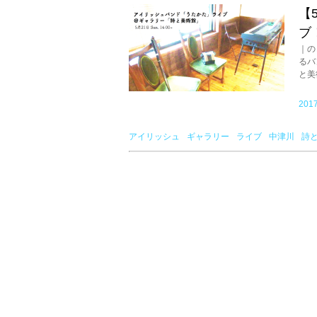
【
ブ
｜の
るバ
と美術
2017
アイリッシュ
ギャラリー
ライブ
中津川
詩