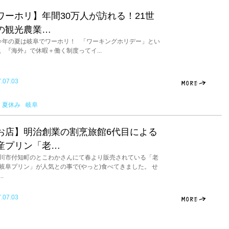
ワーホリ】年間30万人が訪れる！21世
の観光農業…
年の夏は岐阜でワーホリ！ 「ワーキングホリデー」とい
、『海外』で休暇＋働く制度ってイ...
.07.03
夏休み
岐阜
お店】明治創業の割烹旅館6代目による
産プリン「老…
川市付知町のとこわかさんにて春より販売されている「老
岐阜プリン」が人気との事で(やっと)食べてきました。 せ
..
.07.03