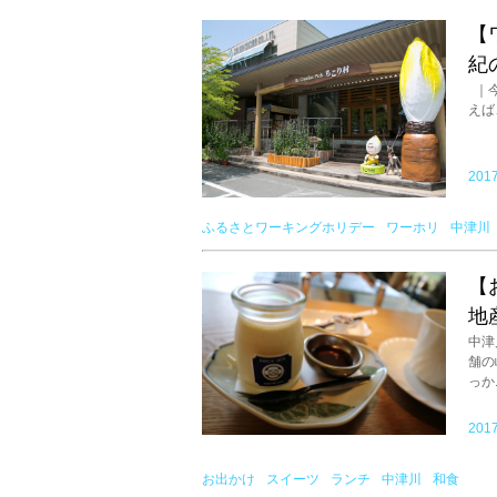
【
紀
｜今
えば
2017
ふるさとワーキングホリデー
ワーホリ
中津川
【
地
中津
舗の
っか.
2017
お出かけ
スイーツ
ランチ
中津川
和食