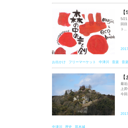
【5
5/
回目
ト...
2017
お出かけ
フリーマーケット
中津川
音楽
音
【
最近
上昇
今回.
2017
中津川
歴史
苗木城