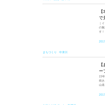
【
で
｜イ
の魅
す！ .
2017
まちづくり
中津川
【
ー
15
焼き
山道.
2017