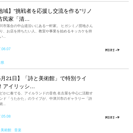
地域】"挑戦者を応援し交流を作る"リノ
古民家「清…
川市落合の中山道沿いにある一軒家。 ヒガシミノ団地さん
り、お店を持ちたい人、教室や事業を始めるキッカケを持
...
.06.07
阜県
5月21日】「詩と美術館」で特別ライ
！アイリッシ…
どかに奏でる、アイルランドの音色 名古屋を中心に活動す
ンド「うたかた」のライブが、中津川市のギャラリー「詩
...
.05.08
と美術館
音楽