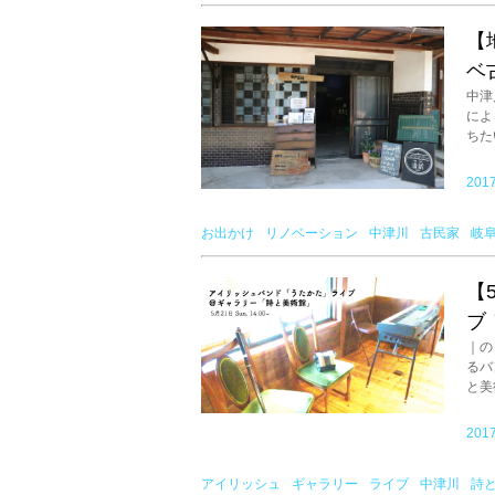
【
ベ
中津
によ
ちたい
2017
お出かけ
リノベーション
中津川
古民家
岐
【
ブ
｜の
るバ
と美術
2017
アイリッシュ
ギャラリー
ライブ
中津川
詩