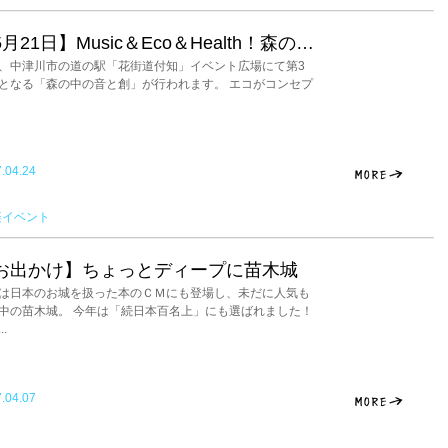
月21日】Music＆Eco＆Health！森の…
21、中津川市の道の駅「花街道付知」イベント広場にて第3
となる「森の中の音と創」が行われます。 エコがコンセプ
.04.24
楽イベント
お出かけ】ちょっとディープに苗木城
は日本のお城を扱った本のＣＭにも登場し、未だに人気も
中の苗木城。 今年は「続日本百名上」にも選ばれました！
..
.04.07