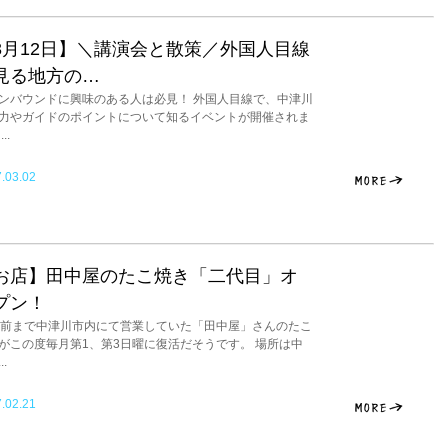
3月12日】＼講演会と散策／外国人目線
見る地方の…
ンバウンドに興味のある人は必見！ 外国人目線で、中津川
力やガイドのポイントについて知るイベントが開催されま
..
.03.02
お店】田中屋のたこ焼き「二代目」オ
プン！
年前まで中津川市内にて営業していた「田中屋」さんのたこ
がこの度毎月第1、第3日曜に復活だそうです。 場所は中
..
.02.21