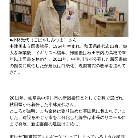
●小林光代（こばやしみつよ）さん
中津川市立図書館長。1954年生まれ。秋田県能代市出身。短
大を卒業後、イギリスへ留学。帰国後は秋田県内の高校で30
年以上司書を務めた。2011年、中津川市が公募した新図書館
の館長に就任したが建設は白紙化、現図書館の改革を進めて
きた。
2011年、岐阜県中津川市の新図書館長として公募で選ばれ、
秋田県から着任した小林光代さん。
ところが当時、まち全体は張り詰めた雰囲気に包まれていま
した。建設をめぐり市を二分化した論争は市長のリコールに
まで発展、新図書館の建設は白紙に。
市民が”図書館アレルギー”になってしまっているような状態