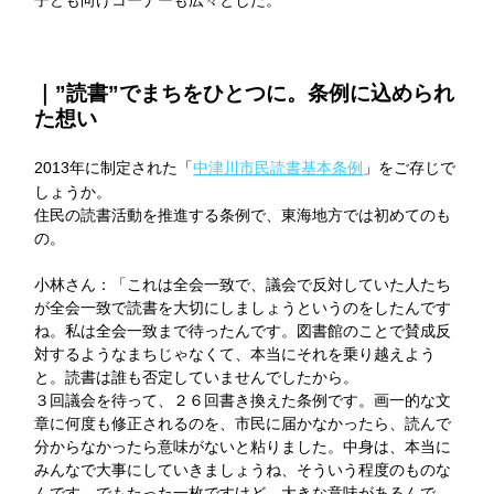
｜”読書”でまちをひとつに。条例に込められ
た想い
2013年に制定された「
中津川市民読書基本条例
」をご存じで
しょうか。
住民の読書活動を推進する条例で、東海地方では初めてのも
の。
小林さん：「これは全会一致で、議会で反対していた人たち
が全会一致で読書を大切にしましょうというのをしたんです
ね。私は全会一致まで待ったんです。図書館のことで賛成反
対するようなまちじゃなくて、本当にそれを乗り越えよう
と。読書は誰も否定していませんでしたから。
３回議会を待って、２６回書き換えた条例です。画一的な文
章に何度も修正されるのを、市民に届かなかったら、読んで
分からなかったら意味がないと粘りました。中身は、本当に
みんなで大事にしていきましょうね、そういう程度のものな
んです。でもたった一枚ですけど、大きな意味があるんで