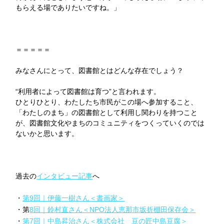
もらえる場でありたいですね。」
＝＝＝＝＝
みなさんにとって、図書館とはどんな存在でしょう？
“利用者によって図書館は育つ”と言われます。
ひとりひとり、わたしたち市民がこの場へ参加すること、
「わたしのまち」の図書館として利用し関わりを持つこと
が、図書館文化やまちのコミュニティをつくっていくのでは
ないかと思います。
過去の
インタビュー記事
へ
・
第9回｜伊藤一樹さん＜書画家＞
・第
8回｜鈴村直さん＜NPO法人恵那市坂折棚田保存会＞
・
第7回｜中島昇治さん＜株式会社 豆の匠中島豆腐＞