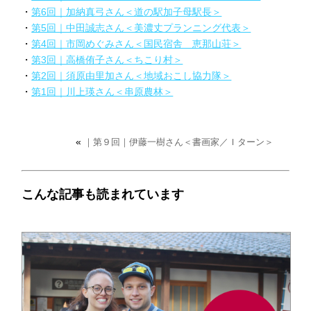
・
第6回｜加納真弓さん＜道の駅加子母駅長＞
・
第5回｜中田誠志さん＜美濃丈プランニング代表＞
・
第4回｜市岡めぐみさん＜国民宿舎 恵那山荘＞
・
第3回｜高橋侑子さん＜ちこり村＞
・
第2回｜須原由里加さん＜地域おこし協力隊＞
・
第1回｜川上瑛さん＜串原農林＞
«
｜第９回｜伊藤一樹さん＜書画家／Ｉターン＞
こんな記事も読まれています