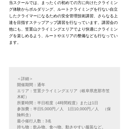
当スクールでは、まったくの初めての方に向けたクライミン
グ体験からボルダリング、ルートクライミングを行ない自立
したクライマーになるための安全管理技術講習、さらなる上
達を目指すステップアップ講習を行なっています。講習会の
他にも、笠置山クライミングエリアでより快適にクライミン
グを楽しめるよう、ルートやエリアの整備なども行なってい
ます。
＜詳細＞
開催期間：通年
エリア：笠置クライミングエリア（岐阜県恵那市笠
木町）
所要時間：半日程度（4時間程度）または1日
参加費：半日5,000円／人 1日10,000円／人 （保
険料含）
最小催行人数：3名
持ち物：飲み物、食べ物、動きやすい服装など。