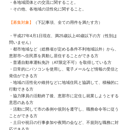
・各地域団体との交流に関すること。
・その他、各地域の活性化に関すること。
【募集対象】
（下記事項、全ての用件を満たす方）
・平成27年4月1日現在、満25歳以上40歳以下の方（性別は
問いません）
・都市地域など（総務省が定める条件不利地域以外）から、
恵那市へ住民票を異動し居住することができる方
・普通自動車運転免許（AT限定不可）を取得している方
・日常的にパソコンを使用し、電子メールなど情報の受信と
発信ができる方
・地域の活性化や維持などに地域住民と協調して、積極的に
行動できる方
・協力隊員の活動終了後、恵那市に定住し就業しようとする
意思のある方
・活動に関して市の条例や規則を遵守し、職務命令等に従う
ことができる方
・土日や祝日の行事参加や夜間の会など、不規則な職務に対
応できる方