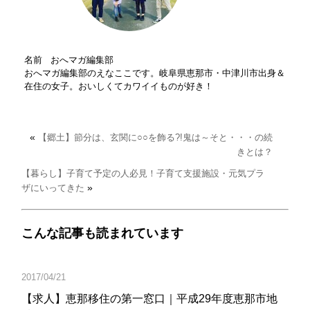
名前 おへマガ編集部
おへマガ編集部のえなここです。岐阜県恵那市・中津川市出身＆
在住の女子。おいしくてカワイイものが好き！
«
【郷土】節分は、玄関に○○を飾る?!鬼は～そと・・・の続
きとは？
【暮らし】子育て予定の人必見！子育て支援施設・元気プラ
»
ザにいってきた
こんな記事も読まれています
2017/04/21
【求人】恵那移住の第一窓口｜平成29年度恵那市地