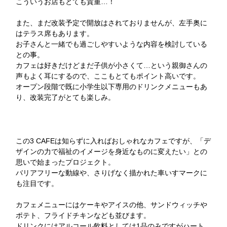
こういうお店もとても貴重…！
また、まだ改装予定で開放はされておりませんが、左手奥に
はテラス席もあります。
お子さんと一緒でも過ごしやすいような内容を検討している
との事。
カフェは好きだけどまだ子供が小さくて…という親御さんの
声もよく耳にするので、ここもとてもポイント高いです。
オープン段階で既に小学生以下専用のドリンクメニューもあ
り、改装完了がとても楽しみ。
この3 CAFEは知らずに入ればおしゃれなカフェですが、「デ
ザインの力で福祉のイメージを身近なものに変えたい」との
思いで始まったプロジェクト。
バリアフリーな動線や、さりげなく描かれた車いすマークに
も注目です。
カフェメニューにはケーキやアイスの他、サンドウィッチや
ポテト、フライドチキンなども並びます。
ドリンクにはアルコール飲料としては1品のみですがハート