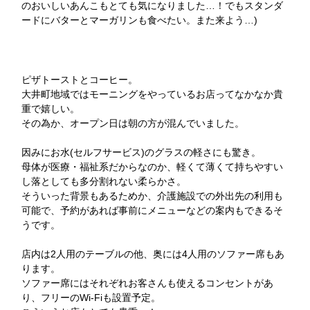
のおいしいあんこもとても気になりました…！でもスタンダ
ードにバターとマーガリンも食べたい。また来よう…)
ピザトーストとコーヒー。
大井町地域ではモーニングをやっているお店ってなかなか貴
重で嬉しい。
その為か、オープン日は朝の方が混んでいました。
因みにお水(セルフサービス)のグラスの軽さにも驚き。
母体が医療・福祉系だからなのか、軽くて薄くて持ちやすい
し落としても多分割れない柔らかさ。
そういった背景もあるためか、介護施設での外出先の利用も
可能で、予約があれば事前にメニューなどの案内もできるそ
うです。
店内は2人用のテーブルの他、奥には4人用のソファー席もあ
ります。
ソファー席にはそれぞれお客さんも使えるコンセントがあ
り、フリーのWi-Fiも設置予定。