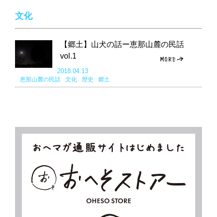
文化
【郷土】山犬の話ー恵那山麓の民話
vol.1
2018.04.13
恵那山麓の民話
文化
歴史
郷土