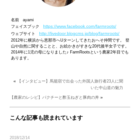
名前 ayami
https://www.facebook.com/farmroots/
フェイスブック
http://livedoor.blogcms.jp/blog/farmroots/
ウェブサイト
2012年に横浜から恵那市へUターンしてきたおへそ仲間です。 登
山や自然に関することと、お絵かきがすきな20代後半女子です。
2014年に1児の母になりました♪ FarmRootsという農家2年目でも
あります。
«
【インタビュー】馬籠宿で出会った外国人旅行者23人に聞
いた中山道の魅力
»
【農家のレシピ】パクチーと酢玉ねぎと豚肉の丼
こんな記事も読まれています
2018/12/14