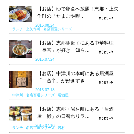
【お店】ゆで卵食べ放題！恵那・上矢
作町の「たまごや喫…
2015.08.24
ランチ
上矢作町
名店百選シリーズ
【お店】恵那駅近くにある中華料理
「長杏」が好き！知ら…
2015.07.24
【お店】中津川の本町にある居酒屋
「二合半」が好きすぎ…
2015.07.18
中津川
名店百選シリーズ
居酒屋
【お店】恵那・岩村町にある「居酒
屋 殿」の日替わりラ…
2015.07.10
ランチ
名店百選シリーズ
岩村