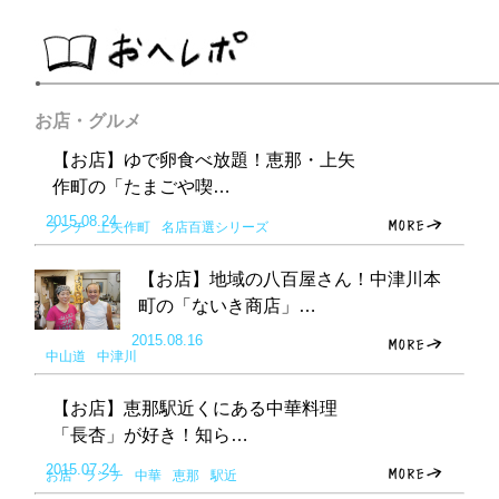
お店・グルメ
【お店】ゆで卵食べ放題！恵那・上矢
作町の「たまごや喫…
2015.08.24
ランチ
上矢作町
名店百選シリーズ
【お店】地域の八百屋さん！中津川本
町の「ないき商店」…
2015.08.16
中山道
中津川
【お店】恵那駅近くにある中華料理
「長杏」が好き！知ら…
2015.07.24
お店
ランチ
中華
恵那
駅近