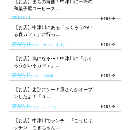
【お店】まちの縁側！中津川に一坪の
和菓子屋コーヒース…
2015.06.01
【お店】中津川にある「ふくろうのい
る森カフェ」に行っ…
2015.05.21
お出かけスポット
カフェ
中津川
【お店】気になる〜！中津川に「ふく
ろうがいるカフェ」…
2015.05.14
お出かけスポット
中津川
【お店】恵那にケーキ屋さんがオープ
ンしたよ！「la …
2015.05.13
お出かけスポット
スイーツ
【お店】中津川でランチ！『こうじキ
ッチン こぎちゃん…