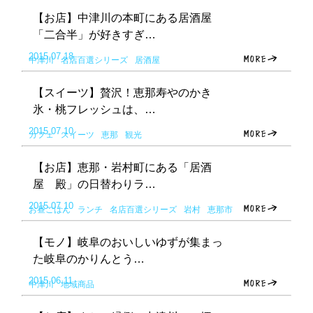
【お店】中津川の本町にある居酒屋
「二合半」が好きすぎ…
2015.07.18
中津川
名店百選シリーズ
居酒屋
【スイーツ】贅沢！恵那寿やのかき
氷・桃フレッシュは、…
2015.07.10
カフェ
スイーツ
恵那
観光
【お店】恵那・岩村町にある「居酒
屋 殿」の日替わりラ…
2015.07.10
お昼ごはん
ランチ
名店百選シリーズ
岩村
恵那市
【モノ】岐阜のおいしいゆずが集まっ
た岐阜のかりんとう…
2015.06.11
中津川
地域商品