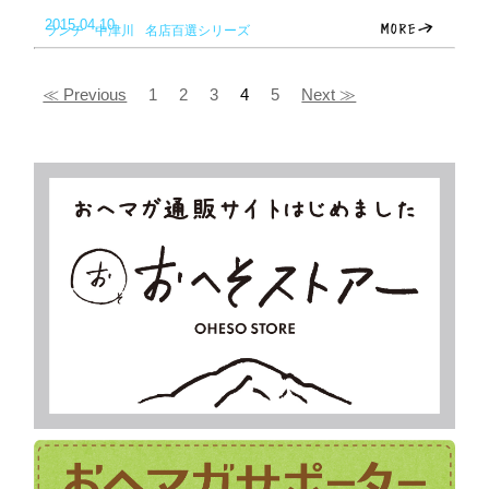
2015.04.10
ランチ
中津川
名店百選シリーズ
≪ Previous
1
2
3
4
5
Next ≫