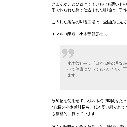
きますが、とびぬけてよいものも悪いもの
手で作られた麹で仕込まれた味噌は、手作
こうした製法の味噌工場は、全国的に見て
▼マルコ醸造 小木曽智彦社長
小木曽社長：「日本伝統の昔なが
べて健康になってもらいたい。正
ます。」
添加物を使用せず、杉の木桶で時間をたっ
4代目の小木曽社長も、代々受け継がれて
も積極的に行っています。
そんな味噌から作った醤油と、味噌に漬け