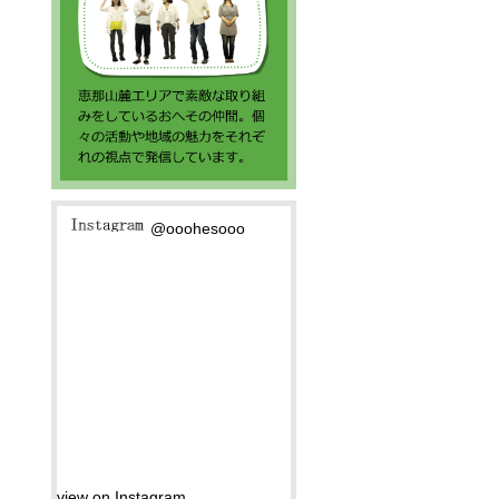
@ooohesooo
view on Instagram