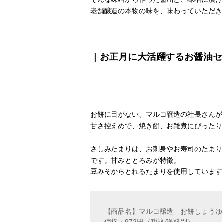
老舗醸造の本物の味を、味わっていただき
｜お正月に大活躍するお醤油セ
お餅に目がない、マルコ醸造の社長さんが
甘さ控えめで、焼き餅、お雑煮にぴったり
さしみたまりは、お刺身やお寿司のたまり
です。甘みととろみが特徴。
豆みそからとれるたまりを使用しています
【商品名】マルコ醸造 お餅しょうゆ
価格：972円（税込/送料別）