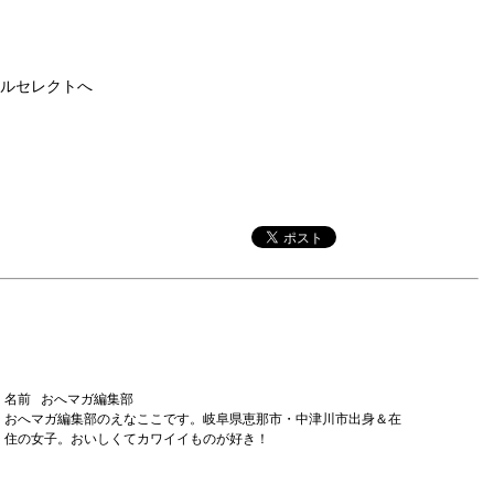
ルセレクトへ
名前 おへマガ編集部
おへマガ編集部のえなここです。岐阜県恵那市・中津川市出身＆在
住の女子。おいしくてカワイイものが好き！