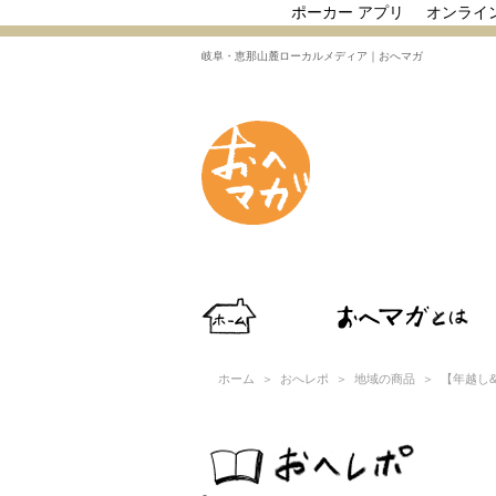
ポーカー アプリ
オンライ
岐阜・恵那山麓ローカルメディア｜おへマガ
ホーム
＞
おへレポ
＞
地域の商品
＞ 【年越し