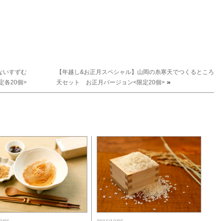
ないすずむ
【年越し&お正月スペシャル】山岡の糸寒天でつくるところ
»
定各20個>
天セット お正月バージョン<限定20個>