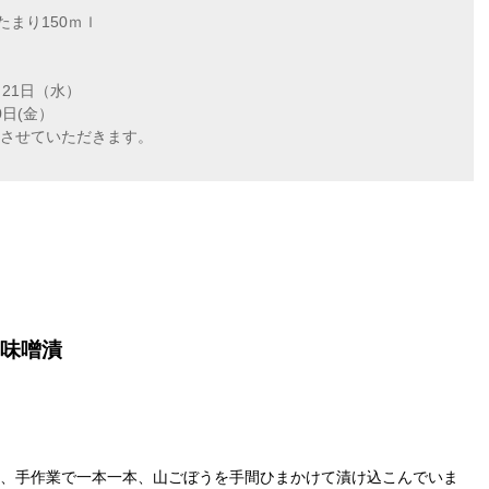
たまり150ｍｌ
月21日（水）
0日(金）
させていただきます。
味噌漬
、手作業で一本一本、山ごぼうを手間ひまかけて漬け込こんでいま