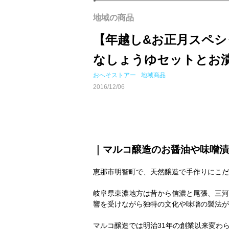
地域の商品
【年越し&お正月スペ
なしょうゆセットとお漬
おへそストアー
地域商品
2016/12/06
｜マルコ醸造のお醤油や味噌漬
恵那市明智町で、天然醸造で手作りにこだ
岐阜県東濃地方は昔から信濃と尾張、三河
響を受けながら独特の文化や味噌の製法が
マルコ醸造では明治31年の創業以来変わ