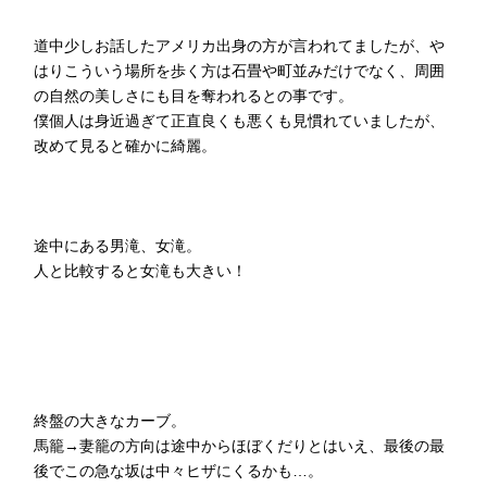
道中少しお話したアメリカ出身の方が言われてましたが、や
はりこういう場所を歩く方は石畳や町並みだけでなく、周囲
の自然の美しさにも目を奪われるとの事です。
僕個人は身近過ぎて正直良くも悪くも見慣れていましたが、
改めて見ると確かに綺麗。
途中にある男滝、女滝。
人と比較すると女滝も大きい！
終盤の大きなカーブ。
馬籠→妻籠の方向は途中からほぼくだりとはいえ、最後の最
後でこの急な坂は中々ヒザにくるかも…。