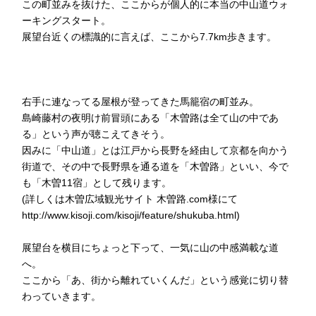
この町並みを抜けた、ここからが個人的に本当の中山道ウォ
ーキングスタート。
展望台近くの標識的に言えば、ここから7.7km歩きます。
右手に連なってる屋根が登ってきた馬籠宿の町並み。
島崎藤村の夜明け前冒頭にある「木曽路は全て山の中であ
る」という声が聴こえてきそう。
因みに「中山道」とは江戸から長野を経由して京都を向かう
街道で、その中で長野県を通る道を「木曽路」といい、今で
も「木曽11宿」として残ります。
(詳しくは木曽広域観光サイト 木曽路.com様にて
http://www.kisoji.com/kisoji/feature/shukuba.html)
展望台を横目にちょっと下って、一気に山の中感満載な道
へ。
ここから「あ、街から離れていくんだ」という感覚に切り替
わっていきます。