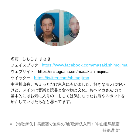
名前 しもじま まさき
https://www.facebook.com/masaki.shimojima
フェイスブック
ウェブサイト https://instagram.com/masakishimojima
https://twitter.com/shimojiima
ツイッター
中津川出身。ちょっとだけ東京にもいました。好きなモノは多い
けど、メインは音楽と読書と食べ物と文化。おヘマガさんでは、
基本的にはお気に入りの、もしくは気になったお店やスポットを
紹介していけたらなと思ってます。
«
【地歌舞伎】馬籠宿で無料の”地”歌舞伎入門！”中山道馬籠宿
特別講演”