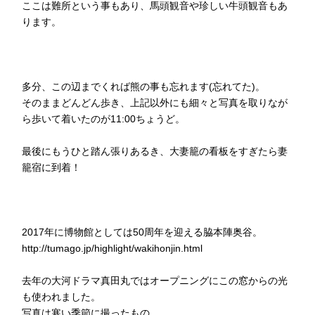
ここは難所という事もあり、馬頭観音や珍しい牛頭観音もあ
ります。
多分、この辺までくれば熊の事も忘れます(忘れてた)。
そのままどんどん歩き、上記以外にも細々と写真を取りなが
ら歩いて着いたのが11:00ちょうど。
最後にもうひと踏ん張りあるき、大妻籠の看板をすぎたら妻
籠宿に到着！
2017年に博物館としては50周年を迎える脇本陣奥谷。
http://tumago.jp/highlight/wakihonjin.html
去年の大河ドラマ真田丸ではオープニングにこの窓からの光
も使われました。
写真は寒い季節に撮ったもの。