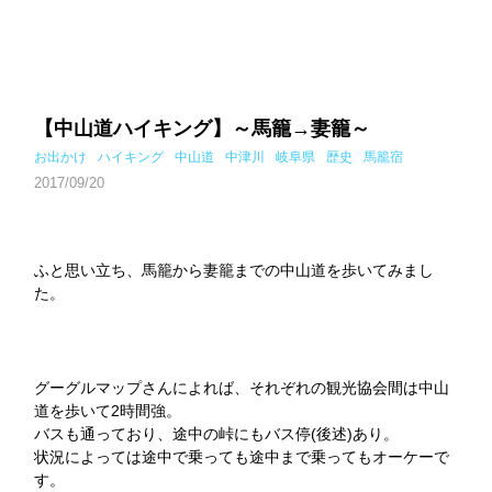
【中山道ハイキング】～馬籠→妻籠～
お出かけ
ハイキング
中山道
中津川
岐阜県
歴史
馬籠宿
2017/09/20
ふと思い立ち、馬籠から妻籠までの中山道を歩いてみまし
た。
グーグルマップさんによれば、それぞれの観光協会間は中山
道を歩いて2時間強。
バスも通っており、途中の峠にもバス停(後述)あり。
状況によっては途中で乗っても途中まで乗ってもオーケーで
す。