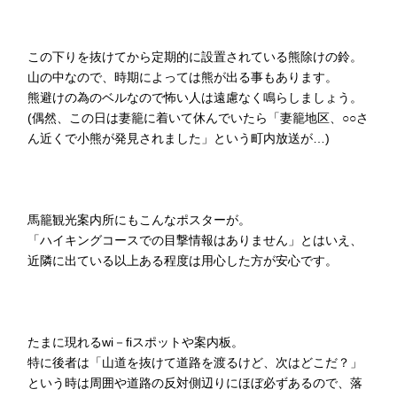
この下りを抜けてから定期的に設置されている熊除けの鈴。
山の中なので、時期によっては熊が出る事もあります。
熊避けの為のベルなので怖い人は遠慮なく鳴らしましょう。
(偶然、この日は妻籠に着いて休んでいたら「妻籠地区、○○さ
ん近くで小熊が発見されました」という町内放送が…)
馬籠観光案内所にもこんなポスターが。
「ハイキングコースでの目撃情報はありません」とはいえ、
近隣に出ている以上ある程度は用心した方が安心です。
たまに現れるwi－fiスポットや案内板。
特に後者は「山道を抜けて道路を渡るけど、次はどこだ？」
という時は周囲や道路の反対側辺りにほぼ必ずあるので、落