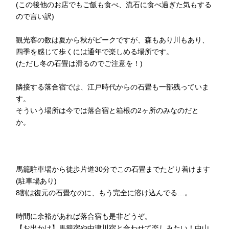
(この後他のお店でもご飯も食べ、流石に食べ過ぎた気もする
ので言い訳)
観光客の数は夏から秋がピークですが、森もあり川もあり、
四季を感じて歩くには通年で楽しめる場所です。
(ただし冬の石畳は滑るのでご注意を！)
隣接する落合宿では、江戸時代からの石畳も一部残っていま
す。
そういう場所は今では落合宿と箱根の2ヶ所のみなのだと
か。
馬籠駐車場から徒歩片道30分でこの石畳までたどり着けます
(駐車場あり)
8割は復元の石畳なのに、もう完全に溶け込んでる…。
時間に余裕があれば落合宿も是非どうぞ。
【お出かけ】馬籠宿や中津川宿と合わせて楽しみたい！中山