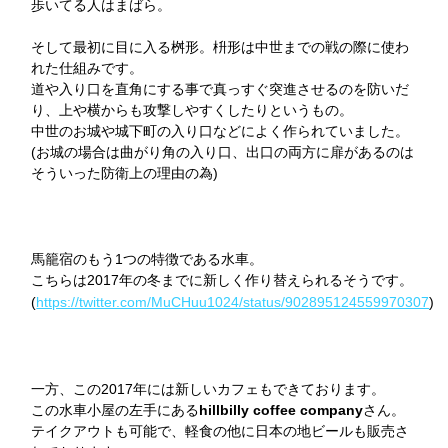
歩いてる人はまばら。
そして最初に目に入る桝形。枡形は中世までの戦の際に使わ
れた仕組みです。
道や入り口を直角にする事で真っすぐ突進させるのを防いだ
り、上や横からも攻撃しやすくしたりというもの。
中世のお城や城下町の入り口などによく作られていました。
(お城の場合は曲がり角の入り口、出口の両方に扉があるのは
そういった防衛上の理由の為)
馬籠宿のもう1つの特徴である水車。
こちらは2017年の冬までに新しく作り替えられるそうです。
(
https://twitter.com/MuCHuu1024/status/902895124559970307
)
一方、この2017年には新しいカフェもできております。
この水車小屋の左手にある
hillbilly coffee company
さん。
テイクアウトも可能で、軽食の他に日本の地ビールも販売さ