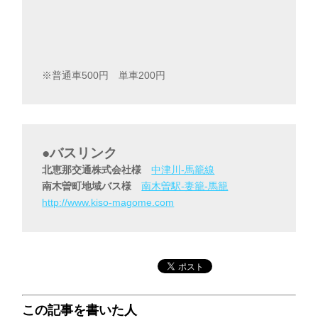
※普通車500円 単車200円
●バスリンク
北恵那交通株式会社様
中津川-馬籠線
南木曽町地域バス様
南木曽駅-妻籠-馬籠
http://www.kiso-magome.com
この記事を書いた人