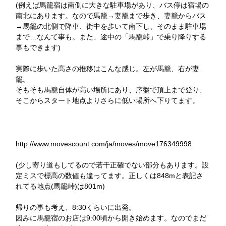
(例えば馬籠宿は南側に大きな駐車場があり、バス停は宿場の
南北にあります。なので馬籠→妻籠まで歩き、妻籠からバス
→馬籠の北側で降車、街中を歩いて南下し、そのまま駐車場
まで…なんて事も。また、途中の「馬籠峠」で乗り降りする
事もできます)
実際に歩いた高さの推移はこんな感じ。左が馬籠、右が妻
籠。
そもそも馬籠自体が高い場所にあり、序盤で頂上まで登り、
そこからスタート地点よりさらに低い場所へ下りてます。
http://www.movescount.com/ja/moves/move176349998
(少し寄り道もしてるので若干正確でない部分もあります。設
定ミスで標高の数値も違ってます。正しくは848mと表記さ
れてる地点(馬籠峠)は801m)
帰りの事も考え、8:30くらいに出発。
因みに馬籠宿のお店は9:00頃から開き始めます。なのでまだ