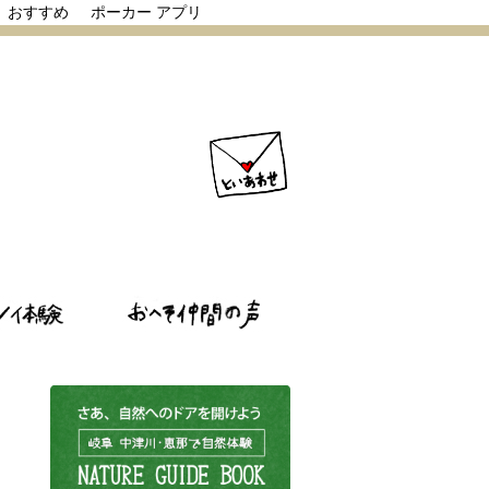
リ おすすめ
ポーカー アプリ