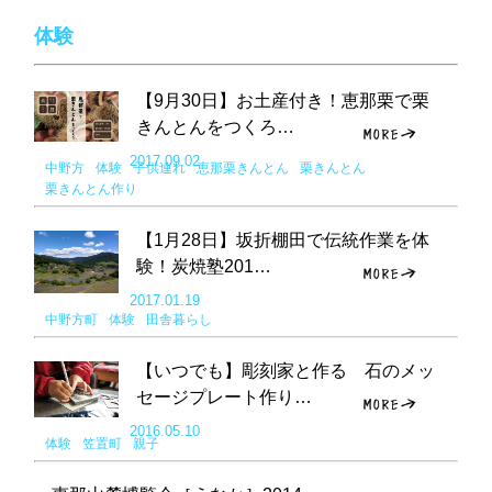
体験
【9月30日】お土産付き！恵那栗で栗
きんとんをつくろ…
2017.09.02
中野方
体験
子供連れ
恵那栗きんとん
栗きんとん
栗きんとん作り
【1月28日】坂折棚田で伝統作業を体
験！炭焼塾201…
2017.01.19
中野方町
体験
田舎暮らし
【いつでも】彫刻家と作る 石のメッ
セージプレート作り…
2016.05.10
体験
笠置町
親子