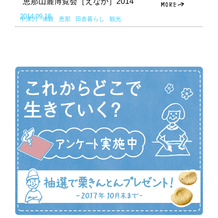
恵那山麓博覧会［えなか］2014
2014.09.18
中津川
体験
恵那
田舎暮らし
観光