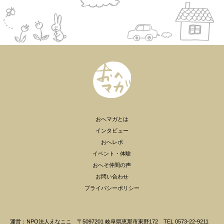
おへマガとは
インタビュー
おへレポ
イベント・体験
おへそ仲間の声
お問い合わせ
プライバシーポリシー
運営：NPO法人えなここ 〒5097201 岐阜県恵那市東野172 TEL 0573-22-9211