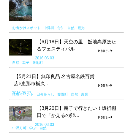
お出かけスポット
中津川
付知
自然
観光
【6月18日】天空の里 飯地高原ほた
るフェスティバル
2016.06.03
自然
親子
飯地町
【5月21日】無印良品 名古屋名鉄百貨
店×恵那市栃久…
2016.05.17
体験イベント
田舎暮らし
笠置町
自然
農業
【3月20日】親子で行きたい！坂折棚
田で「かえるの卵…
2016.03.03
中野方町
学ぶ
自然