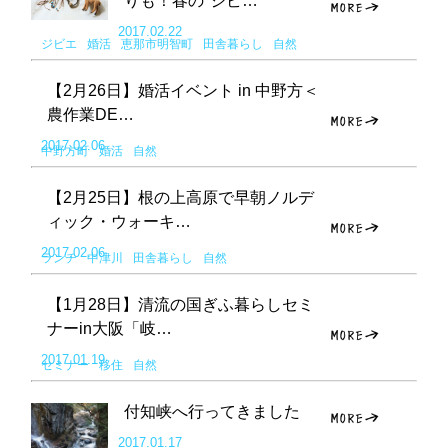
りも！春の"ジビ…
2017.02.22
ジビエ
婚活
恵那市明智町
田舎暮らし
自然
【2月26日】婚活イベント in 中野方＜
農作業DE…
2017.02.06
中野方町
婚活
自然
【2月25日】根の上高原で早朝ノルデ
ィック・ウォーキ…
2017.02.06
ランチ
中津川
田舎暮らし
自然
【1月28日】清流の国ぎふ暮らしセミ
ナーin大阪「岐…
2017.01.19
セミナー
移住
自然
付知峡へ行ってきました
2017.01.17