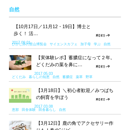
自然
【10月17日／11月12・19日】博士と
歩く！ 活…
2017.09.01
ひがしみの里山博覧会
サイエンスカフェ
加子母
学ぶ
自然
【実体験レポ】蓄膿症になって２年。
どくだみの葉を鼻に…
2017.05.03
どくだみ
暮らしの知恵
自然
蓄膿症
薬草
野草
【3月18日】＼初心者歓迎／みつばち
の飼育を学ぼう
2017.03.08
恵那
田舎体験
田舎暮らし
自然
【3月12日】鹿の角でアクセサリー作