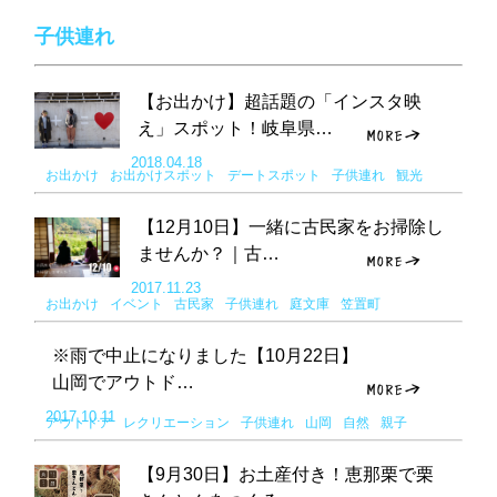
子供連れ
【お出かけ】超話題の「インスタ映
え」スポット！岐阜県…
2018.04.18
お出かけ
お出かけスポット
デートスポット
子供連れ
観光
【12月10日】一緒に古民家をお掃除し
ませんか？｜古…
2017.11.23
お出かけ
イベント
古民家
子供連れ
庭文庫
笠置町
※雨で中止になりました【10月22日】
山岡でアウトド…
2017.10.11
アウトドア
レクリエーション
子供連れ
山岡
自然
親子
【9月30日】お土産付き！恵那栗で栗