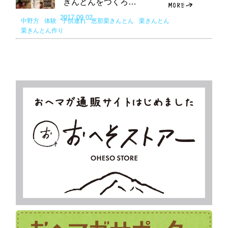
きんとんをつくろ…
2017.09.02
中野方
体験
子供連れ
恵那栗きんとん
栗きんとん
栗きんとん作り