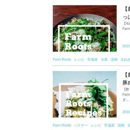
【
っ
【旬
Fa
2016
Farm Roots
レシピ
常備菜
水菜
漬物
玉ね
【
豚
【酢
Fa
ぎ...
2016
Farm Roots
パクチー
レシピ
常備菜
漬物