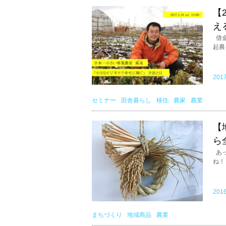
【
え
借金
起農
2017
セミナー
田舎暮らし
移住
農家
農業
【
ら
あっ
ね！
2016
まちづくり
地域商品
農業