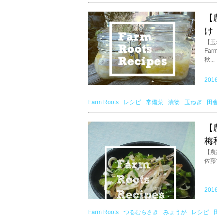
【
け
【玉
Fa
秋...
2016
Farm Roots
レシピ
常備菜
漬物
玉ねぎ
田
【
梅
【農
佐藤
2016
Farm Roots
つるむらさき
みょうが
レシピ