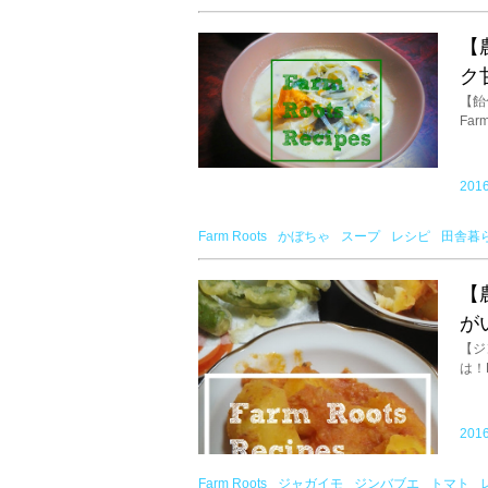
【
ク
【飴
Far
2016
Farm Roots
かぼちゃ
スープ
レシピ
田舎暮
【
が
【ジ
は！
2016
Farm Roots
ジャガイモ
ジンバブエ
トマト