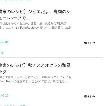
農家のレシピ】ジビエだよ。鹿肉のシ
ュー♪ハーブで…
肉は柔らかくするため、発酵、酒、煮込みの3段飛び
】 こんにちは！FarmRootsの佐藤です。 田舎暮らしは5
.10.06
鹿
農家のレシピ】秋ナスとオクラの和風
ラダ
菜が主役級！ガツンと舌にくる、和風サラダ】 こんにち
FarmRootsの佐藤です。 ここ4-5年ほど、旬の野菜し...
.09.26