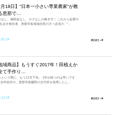
2月18日】“日本一小さい専業農家”が教
る恵那で…
なし、補助金なし、ロスなしの稼ぎ方！ これから起業や
を志す移住者、恵那市各地域住民の方々必見の「“...
.01.19
地域商品】もうすぐ2017年！田植えか
全て手作り…
という間に、もう12月下旬。 1年が経つのは早いです
 去年好評の、恵那市坂棚田の古代米を使用したし...
.12.19