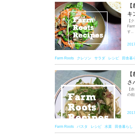
【
キ
【ク
Fa
す...
2017
Farm Roots
クレソン
サラダ
レシピ
田舎暮
【
さ
【赤
の佐
2017
Farm Roots
パスタ
レシピ
水菜
田舎暮らし