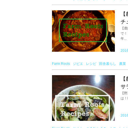
【
チ
【鹿
で！
年...
2016
Farm Roots
ジビエ
レシピ
田舎暮らし
農業
【
サ
【野
は！
2016