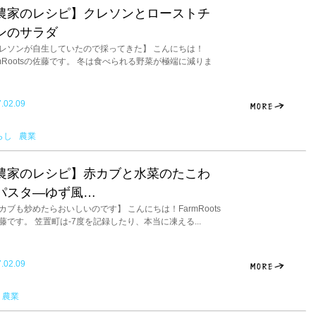
農家のレシピ】クレソンとローストチ
ンのサラダ
レソンが自生していたので採ってきた】 こんにちは！
rmRootsの佐藤です。 冬は食べられる野菜が極端に減りま
.02.09
らし
農業
農家のレシピ】赤カブと水菜のたこわ
パスタ―ゆず風…
カブも炒めたらおいしいのです】 こんにちは！FarmRoots
藤です。 笠置町は-7度を記録したり、本当に凍える...
.02.09
農業