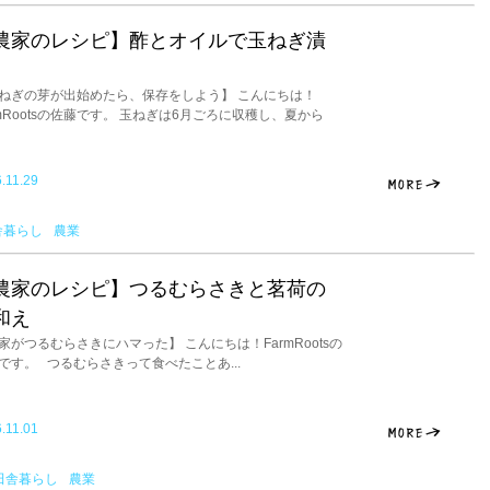
農家のレシピ】酢とオイルで玉ねぎ漬
ねぎの芽が出始めたら、保存をしよう】 こんにちは！
rmRootsの佐藤です。 玉ねぎは6月ごろに収穫し、夏から
.11.29
舎暮らし
農業
農家のレシピ】つるむらさきと茗荷の
和え
家がつるむらさきにハマった】 こんにちは！FarmRootsの
です。 つるむらさきって食べたことあ...
.11.01
田舎暮らし
農業