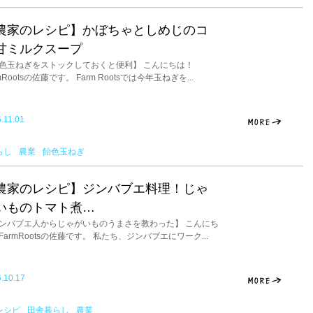
農家のレシピ】かぼちゃとしめじのコ
甘ミルクスープ
色玉ねぎをストックしておくと便利】 こんにちは！
mRootsの佐藤です。 Farm Rootsでは今年玉ねぎを...
.11.01
らし
農業
飴色玉ねぎ
農家のレシピ】ジンバブエ料理！じゃ
いものトマト煮…
ンバブエ人からじゃがいものうまさを教わった】 こんにち
FarmRootsの佐藤です。 私たち、ジンバブエにワーク...
.10.17
レシピ
田舎暮らし
農業