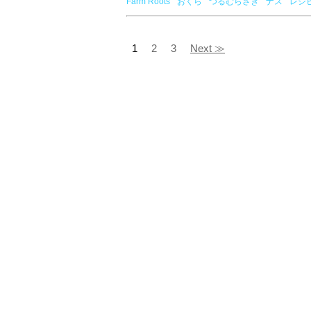
Farm Roots
おくら
つるむらさき
ナス
レシ
1
2
3
Next ≫