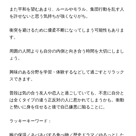
また平和を望むあまり、ルールやモラル、集団行動を乱す人
を許せないと思う気持ちが強くなりがち。
衝突を避けるために優柔不断になってしまう可能性もありま
す。
周囲の人間よりも自分の内側と向き合う時間を大切にしまし
ょう。
興味のある分野を学習・体験するなどして過ごすとリラック
スできます。
普段は気の合う友人や恋人と過ごしていても、不意に自分と
は全くタイプの違う正反対の人に惹かれてしまうかも。衝動
と勢いに身を任せると後で自己嫌悪に陥ることに。
ラッキーキーワード：
喉の保湿／ネバネバする食べ物／歴史ドラマ／ゆるっとした